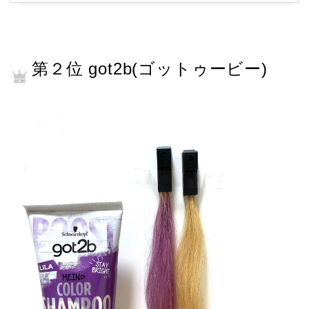
第２位 got2b(ゴットゥービー)