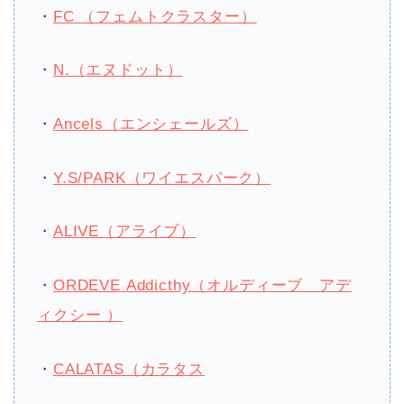
・
FC （フェムトクラスター）
・
N.（エヌドット）
・
Ancels（エンシェールズ）
・
Y.S/PARK（ワイエスパーク）
・
ALIVE（アライブ）
・
ORDEVE Addicthy（オルディーブ アデ
ィクシー ）
・
CALATAS（カラタス