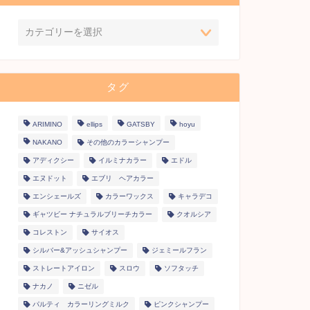
タグ
ARIMINO
ellips
GATSBY
hoyu
NAKANO
その他のカラーシャンプー
アディクシー
イルミナカラー
エドル
エヌドット
エブリ ヘアカラー
エンシェールズ
カラーワックス
キャラデコ
ギャツビー ナチュラルブリーチカラー
クオルシア
コレストン
サイオス
シルバー&アッシュシャンプー
ジェミールフラン
ストレートアイロン
スロウ
ソフタッチ
ナカノ
ニゼル
パルティ カラーリングミルク
ピンクシャンプー