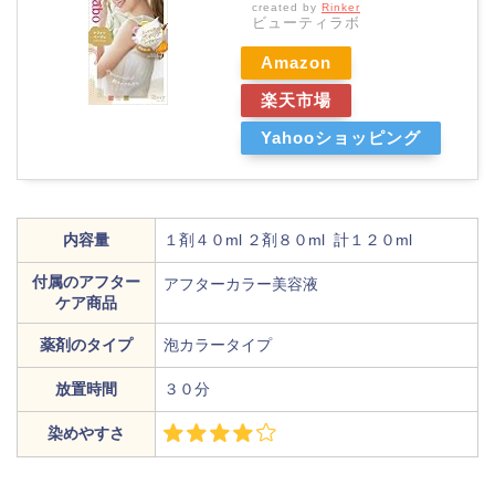
created by
Rinker
ビューティラボ
Amazon
楽天市場
Yahooショッピング
内容量
１剤４０ml ２剤８０ml 計１２０ml
付属のアフター
アフターカラー美容液
ケア商品
薬剤のタイプ
泡カラータイプ
放置時間
３０分
染めやすさ