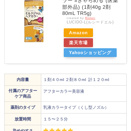
ラー #きゃらめる (医薬
部外品) (1剤40g 2剤
80mL TR5g)
created by
Rinker
LUCIDO-L(ルシードエル)
Amazon
楽天市場
Yahooショッピング
内容量
１剤４０ml ２剤８０ml 計１２０ml
付属のアフター
アフターカラー美容液
ケア商品
薬剤のタイプ
乳液カラータイプ（くし型ノズル）
放置時間
１５〜２５分
染めやすさ