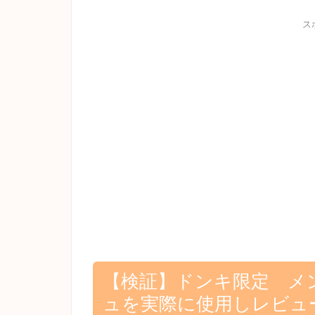
ス
【検証】ドンキ限定 メ
ュを実際に使用しレビュ