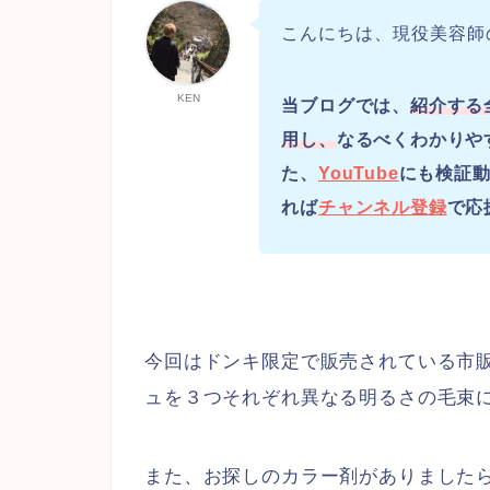
こんにちは、現役美容師
KEN
当ブログでは、
紹介する
用し、
なるべくわかりや
た、
YouTube
にも検証動
れば
チャンネル登録
で応
今回はドンキ限定で販売されている市
ュを３つそれぞれ異なる明るさの毛束
また、お探しのカラー剤がありました