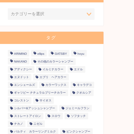
タグ
ARIMINO
ellips
GATSBY
hoyu
NAKANO
その他のカラーシャンプー
アディクシー
イルミナカラー
エドル
エヌドット
エブリ ヘアカラー
エンシェールズ
カラーワックス
キャラデコ
ギャツビー ナチュラルブリーチカラー
クオルシア
コレストン
サイオス
シルバー&アッシュシャンプー
ジェミールフラン
ストレートアイロン
スロウ
ソフタッチ
ナカノ
ニゼル
パルティ カラーリングミルク
ピンクシャンプー