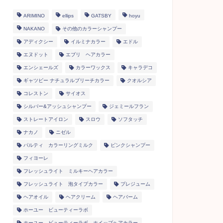
ARIMINO
ellips
GATSBY
hoyu
NAKANO
その他のカラーシャンプー
アディクシー
イルミナカラー
エドル
エヌドット
エブリ ヘアカラー
エンシェールズ
カラーワックス
キャラデコ
ギャツビー ナチュラルブリーチカラー
クオルシア
コレストン
サイオス
シルバー&アッシュシャンプー
ジェミールフラン
ストレートアイロン
スロウ
ソフタッチ
ナカノ
ニゼル
パルティ カラーリングミルク
ピンクシャンプー
フィヨーレ
フレッシュライト ミルキーヘアカラー
フレッシュライト 泡タイプカラー
プレジューム
ヘアオイル
ヘアクリーム
ヘアバーム
ホーユー ビューティーラボ
ホーユー ビューティーラボ ホイップヘアカラー