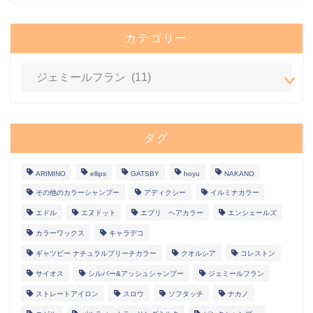
カテゴリー
タグ
ARIMINO
ellips
GATSBY
hoyu
NAKANO
その他のカラーシャンプー
アディクシー
イルミナカラー
エドル
エヌドット
エブリ ヘアカラー
エンシェールズ
カラーワックス
キャラデコ
ギャツビー ナチュラルブリーチカラー
クオルシア
コレストン
サイオス
シルバー&アッシュシャンプー
ジェミールフラン
ストレートアイロン
スロウ
ソフタッチ
ナカノ
ホーム