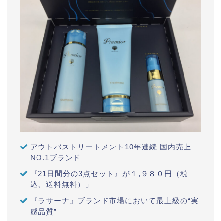
アウトバストリートメント10年連続 国内売上
NO.1ブランド
『21日間分の3点セット』が１,９８０円（税
込、送料無料）」
『ラサーナ』ブランド市場において最上級の“実
感品質”