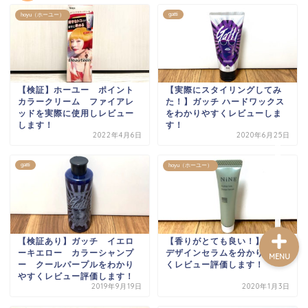
gatti
hoyu（ホーユー）
ホーム
記事一覧
【検証】ホーユー ポイント
【実際にスタイリングしてみ
カラークリーム ファイアレ
た！】ガッチ ハードワックス
ッドを実際に使用しレビュー
をわかりやすくレビューしま
プロフィール
します！
す！
2022年4月6日
2020年6月25日
お問い合わせフォーム
gatti
hoyu（ホーユー）
【検証あり】ガッチ イエロ
【香りがとても良い！】NiNE
ーキエロー カラーシャンプ
デザインセラムを分かりやす
MENU
ー クールパープルをわかり
くレビュー評価します！
やすくレビュー評価します！
2019年9月19日
2020年1月3日