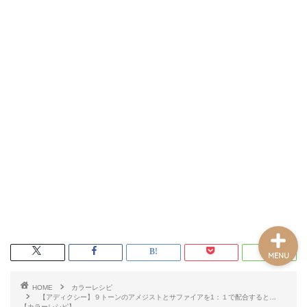
ホーム
記事一覧
プロフィール
お問い合わせフォーム
MENU
HOME
カラーレシピ
【アディクシー】９トーンのアメジストとサファイアを1：１で配合すると…
【カラーレシピ】