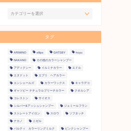
タグ
ARIMINO
ellips
GATSBY
hoyu
NAKANO
その他のカラーシャンプー
アディクシー
イルミナカラー
エドル
エヌドット
エブリ ヘアカラー
エンシェールズ
カラーワックス
キャラデコ
ギャツビー ナチュラルブリーチカラー
クオルシア
コレストン
サイオス
シルバー&アッシュシャンプー
ジェミールフラン
ストレートアイロン
スロウ
ソフタッチ
ナカノ
ニゼル
パルティ カラーリングミルク
ピンクシャンプー