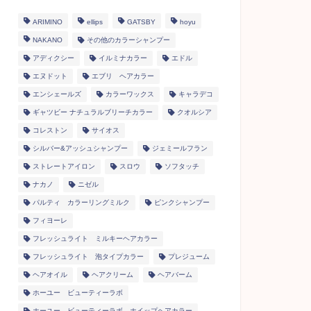
ARIMINO
ellips
GATSBY
hoyu
NAKANO
その他のカラーシャンプー
アディクシー
イルミナカラー
エドル
エヌドット
エブリ ヘアカラー
エンシェールズ
カラーワックス
キャラデコ
ギャツビー ナチュラルブリーチカラー
クオルシア
コレストン
サイオス
シルバー&アッシュシャンプー
ジェミールフラン
ストレートアイロン
スロウ
ソフタッチ
ナカノ
ニゼル
パルティ カラーリングミルク
ピンクシャンプー
フィヨーレ
フレッシュライト ミルキーヘアカラー
フレッシュライト 泡タイプカラー
プレジューム
ヘアオイル
ヘアクリーム
ヘアバーム
ホーユー ビューティーラボ
ホーユー ビューティーラボ ホイップヘアカラー