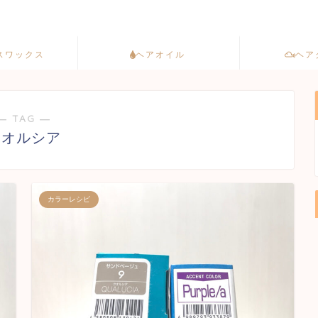
スワックス
ヘアオイル
ヘア
― TAG ―
クオルシア
カラーレシピ