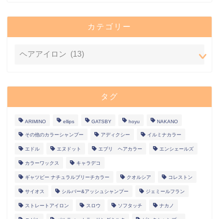
カテゴリー
タグ
ARIMINO
ellips
GATSBY
hoyu
NAKANO
その他のカラーシャンプー
アディクシー
イルミナカラー
エドル
エヌドット
エブリ ヘアカラー
エンシェールズ
カラーワックス
キャラデコ
ギャツビー ナチュラルブリーチカラー
クオルシア
コレストン
サイオス
シルバー&アッシュシャンプー
ジェミールフラン
ストレートアイロン
スロウ
ソフタッチ
ナカノ
ホーム