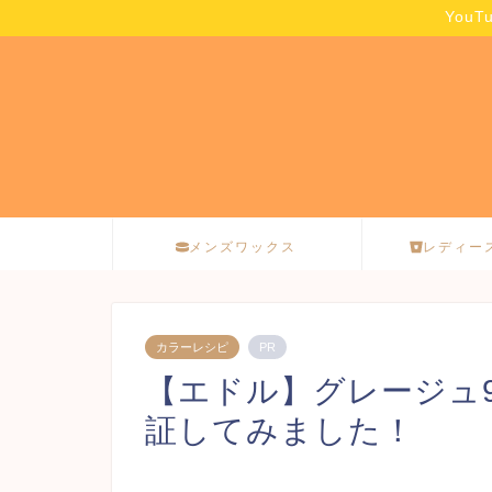
You
メンズワックス
レディー
カラーレシピ
PR
【エドル】グレージュ9と
証してみました！