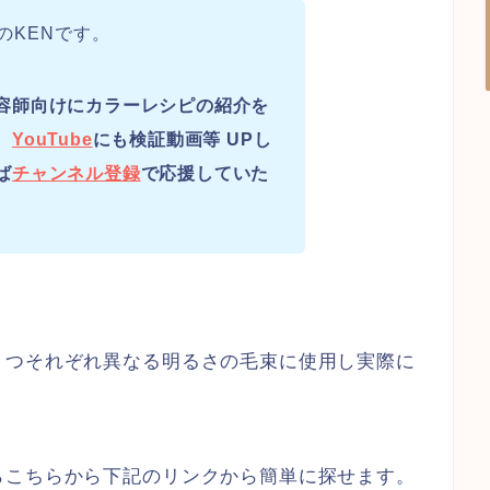
のKENです。
容師向けにカラーレシピの紹介を
、
YouTube
にも検証動画等 UPし
ば
チャンネル登録
で応援していた
３つそれぞれ異なる明るさの毛束に使用し実際に
らこちらから下記のリンクから簡単に探せます。