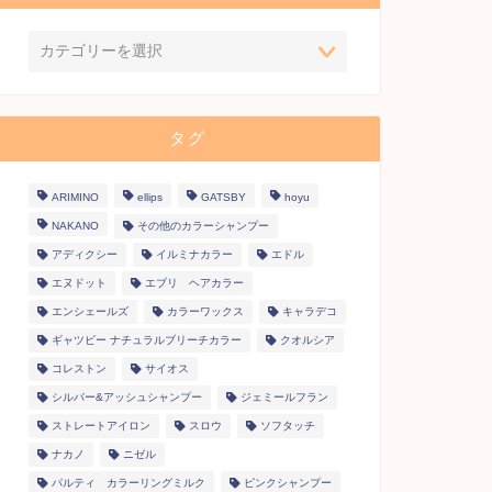
タグ
ARIMINO
ellips
GATSBY
hoyu
NAKANO
その他のカラーシャンプー
アディクシー
イルミナカラー
エドル
エヌドット
エブリ ヘアカラー
エンシェールズ
カラーワックス
キャラデコ
ギャツビー ナチュラルブリーチカラー
クオルシア
コレストン
サイオス
シルバー&アッシュシャンプー
ジェミールフラン
ストレートアイロン
スロウ
ソフタッチ
ナカノ
ニゼル
パルティ カラーリングミルク
ピンクシャンプー