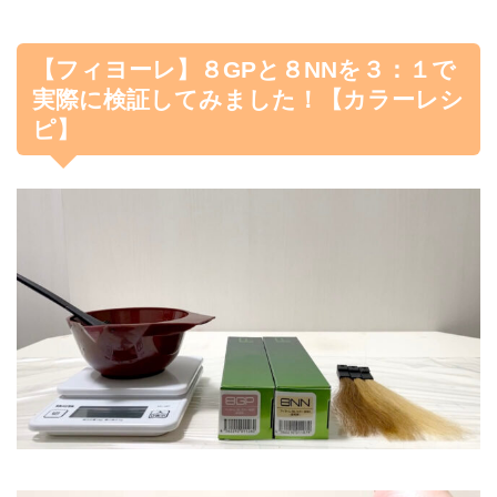
【フィヨーレ】８GPと８NNを３：１で
実際に検証してみました！【カラーレシ
ピ】