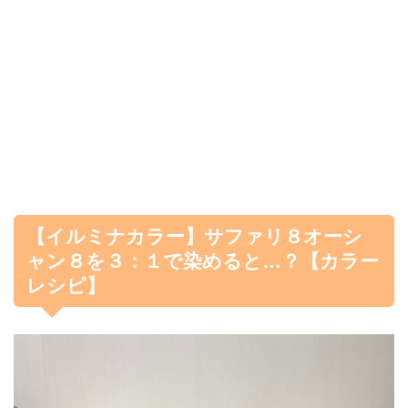
【イルミナカラー】サファリ８オーシ
ャン８を３：１で染めると…？【カラー
レシピ】