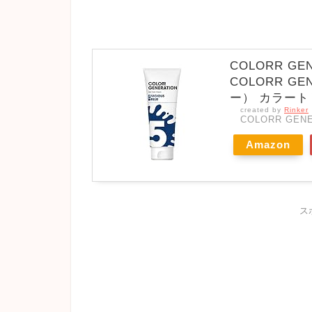
COLORR G
COLORR GE
ー） カラートリ
created by
Rinker
COLORR GE
Amazon
ス