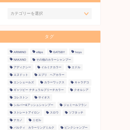
タグ
ARIMINO
ellips
GATSBY
hoyu
NAKANO
その他のカラーシャンプー
アディクシー
イルミナカラー
エドル
エヌドット
エブリ ヘアカラー
エンシェールズ
カラーワックス
キャラデコ
ギャツビー ナチュラルブリーチカラー
クオルシア
コレストン
サイオス
シルバー&アッシュシャンプー
ジェミールフラン
ストレートアイロン
スロウ
ソフタッチ
ナカノ
ニゼル
パルティ カラーリングミルク
ピンクシャンプー