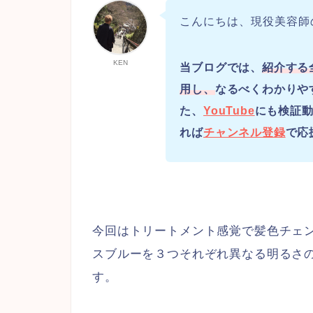
こんにちは、現役美容師
KEN
当ブログでは、
紹介する
用し、
なるべくわかりや
た、
YouTube
にも検証動
れば
チャンネル登録
で応
今回はトリートメント感覚で髪色チェ
スブルーを３つそれぞれ異なる明るさ
す。