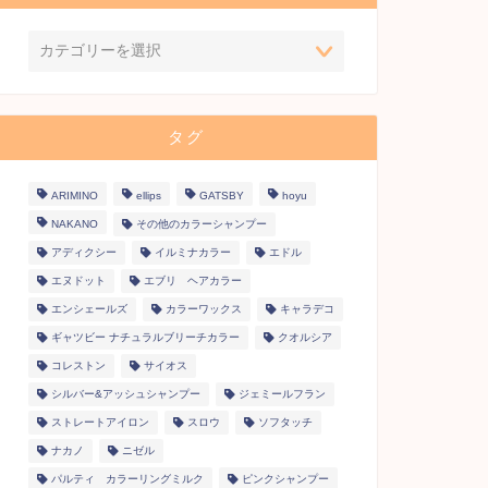
タグ
ARIMINO
ellips
GATSBY
hoyu
NAKANO
その他のカラーシャンプー
アディクシー
イルミナカラー
エドル
エヌドット
エブリ ヘアカラー
エンシェールズ
カラーワックス
キャラデコ
ギャツビー ナチュラルブリーチカラー
クオルシア
コレストン
サイオス
シルバー&アッシュシャンプー
ジェミールフラン
ストレートアイロン
スロウ
ソフタッチ
ナカノ
ニゼル
パルティ カラーリングミルク
ピンクシャンプー