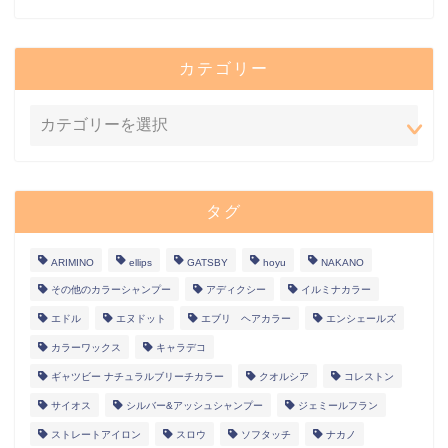
カテゴリー
タグ
ARIMINO
ellips
GATSBY
hoyu
NAKANO
その他のカラーシャンプー
アディクシー
イルミナカラー
エドル
エヌドット
エブリ ヘアカラー
エンシェールズ
カラーワックス
キャラデコ
ギャツビー ナチュラルブリーチカラー
クオルシア
コレストン
サイオス
シルバー&アッシュシャンプー
ジェミールフラン
ストレートアイロン
スロウ
ソフタッチ
ナカノ