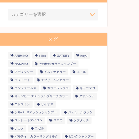
タグ
ARIMINO
ellips
GATSBY
hoyu
NAKANO
その他のカラーシャンプー
アディクシー
イルミナカラー
エドル
エヌドット
エブリ ヘアカラー
エンシェールズ
カラーワックス
キャラデコ
ギャツビー ナチュラルブリーチカラー
クオルシア
コレストン
サイオス
シルバー&アッシュシャンプー
ジェミールフラン
ストレートアイロン
スロウ
ソフタッチ
ナカノ
ニゼル
パルティ カラーリングミルク
ピンクシャンプー