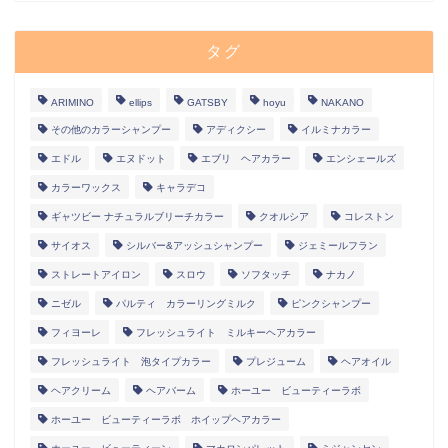
タグ
ARIMINO
ellips
GATSBY
hoyu
NAKANO
その他のカラーシャンプー
アディクシー
イルミナカラー
エドル
エヌドット
エブリ ヘアカラー
エンシェールズ
カラーワックス
キャラデコ
ギャツビー ナチュラルブリーチカラー
クオルシア
コレストン
サイオス
シルバー&アッシュシャンプー
ジェミールフラン
ストレートアイロン
スロウ
ソフタッチ
ナカノ
ホーム
ニゼル
パルティ カラーリングミルク
ピンクシャンプー
フィヨーレ
フレッシュライト ミルキーヘアカラー
記事一覧
フレッシュライト 泡タイプカラー
プレジューム
ヘアオイル
ヘアクリーム
ヘアバーム
ホーユー ビューティーラボ
プロフィール
ホーユー ビューティーラボ ホイップヘアカラー