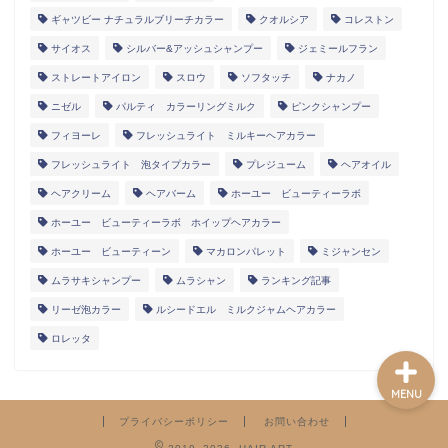
ギャツビー ナチュラルブリーチカラー
クオルシア
コレストン
サイオス
シルバー&アッシュシャンプー
ジェミールフラン
ストレートアイロン
スロウ
ソフタッチ
ナカノ
ホーム
ニゼル
パルティ カラーリングミルク
ピンクシャンプー
フィヨーレ
フレッシュライト ミルキーヘアカラー
記事一覧
フレッシュライト 泡タイプカラー
プレジューム
ヘアオイル
ヘアクリーム
ヘアバーム
ホーユー ビューティーラボ
プロフィール
ホーユー ビューティーラボ ホイップヘアカラー
ホーユー ビューティーン
マカロンパレット
ミジャンセン
お問い合わせフォーム
ムラサキシャンプー
ムラシャン
ランキング記事
リーゼ泡カラー
ルシードエル ミルクジャムヘアカラー
ロレッタ
MENU
プライバシーポリシー
お問い合わせ